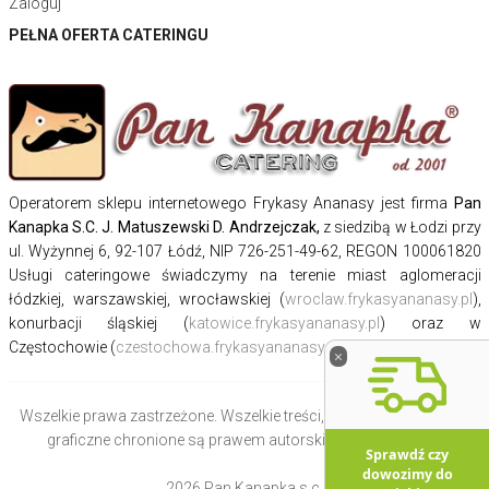
Zaloguj
PEŁNA OFERTA CATERINGU
Operatorem sklepu internetowego Frykasy Ananasy jest firma
Pan
Kanapka S.C. J. Matuszewski D. Andrzejczak,
z siedzibą w Łodzi przy
ul. Wyżynnej 6, 92-107 Łódź, NIP 726-251-49-62, REGON 100061820
Usługi cateringowe świadczymy na terenie miast aglomeracji
łódzkiej, warszawskiej, wrocławskiej (
wroclaw.frykasyananasy.pl
),
konurbacji śląskiej (
katowice.frykasyananasy.pl
) oraz w
Częstochowie (
czestochowa.frykasyananasy.pl
).
×
Wszelkie prawa zastrzeżone. Wszelkie treści, zdjęcia oraz motywy
graficzne chronione są prawem autorskim i majątkowym.
Sprawdź czy
dowozimy do
2026 Pan Kanapka s.c.