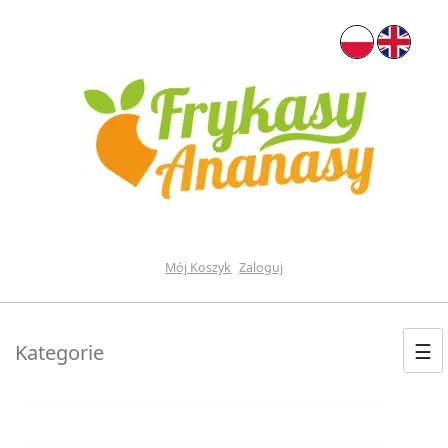
Mój Koszyk
Zaloguj
☰
Kategorie