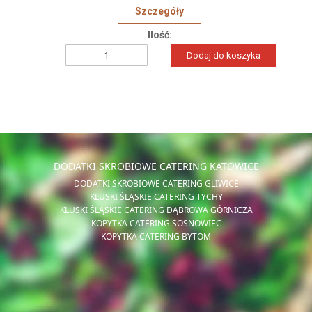
Szczegóły
Ilość:
Dodaj do koszyka
DODATKI SKROBIOWE CATERING KATOWICE
DODATKI SKROBIOWE CATERING GLIWICE
KLUSKI ŚLĄSKIE CATERING TYCHY
KLUSKI ŚLĄSKIE CATERING DĄBROWA GÓRNICZA
KOPYTKA CATERING SOSNOWIEC
KOPYTKA CATERING BYTOM