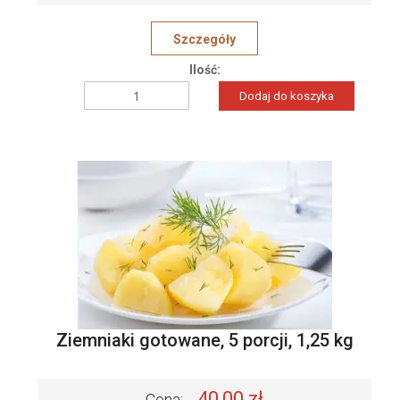
o
n
Szczegóły
Ilość:
Dodaj do koszyka
Ziemniaki gotowane, 5 porcji, 1,25 kg
40,00 zł
Cena: