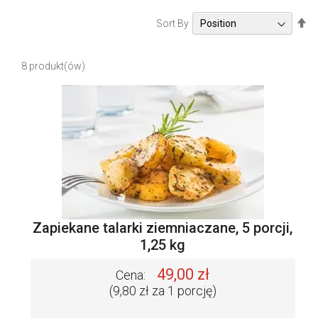
S
Sort By
e
t
8
produkt(ów)
D
e
s
c
e
n
d
i
n
g
D
Zapiekane talarki ziemniaczane, 5 porcji,
i
1,25 kg
r
e
49,00 zł
Cena:
c
(9,80 zł za 1 porcję)
t
i